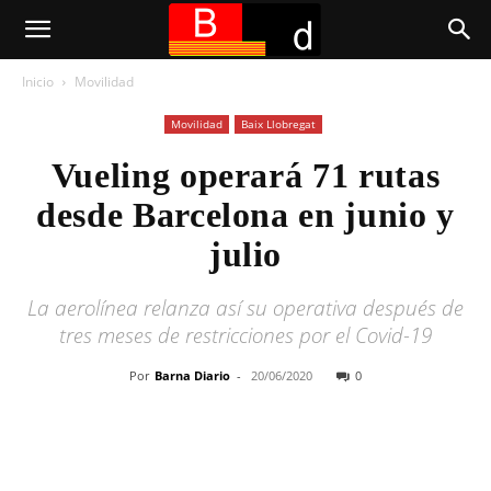
Inicio
Movilidad
Movilidad
Baix Llobregat
Vueling operará 71 rutas
desde Barcelona en junio y
julio
La aerolínea relanza así su operativa después de
tres meses de restricciones por el Covid-19
Por
Barna Diario
-
20/06/2020
0