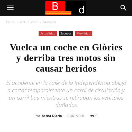
Inicio
Actualidad
Sucesos
Actualidad
Sucesos
Movilidad
Vuelca un coche en Glòries
y derriba tres motos sin
causar heridos
El accidente en la calle de la Independència obligó
a cortar temporalmente un carril de circulación y
un carril bus mientras se retiraban los vehículos
dañados
Por
Barna Diario
-
01/01/2026
0