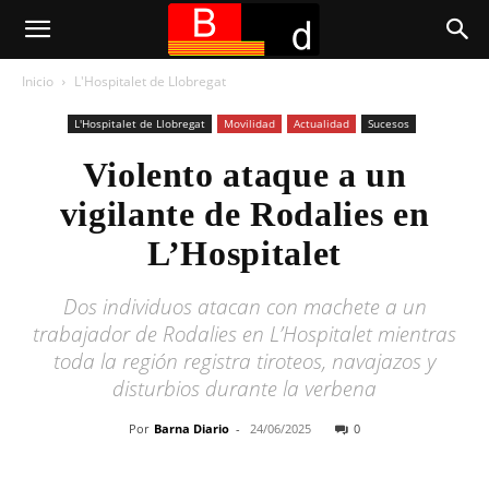
Inicio
L'Hospitalet de Llobregat
L'Hospitalet de Llobregat
Movilidad
Actualidad
Sucesos
Violento ataque a un
vigilante de Rodalies en
L’Hospitalet
Dos individuos atacan con machete a un
trabajador de Rodalies en L’Hospitalet mientras
toda la región registra tiroteos, navajazos y
disturbios durante la verbena
Por
Barna Diario
-
24/06/2025
0