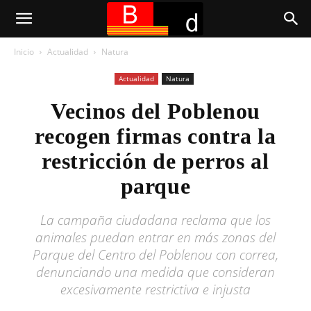
Inicio
Actualidad
Natura
Actualidad
Natura
Vecinos del Poblenou
recogen firmas contra la
restricción de perros al
parque
La campaña ciudadana reclama que los
animales puedan entrar en más zonas del
Parque del Centro del Poblenou con correa,
denunciando una medida que consideran
excesivamente restrictiva e injusta