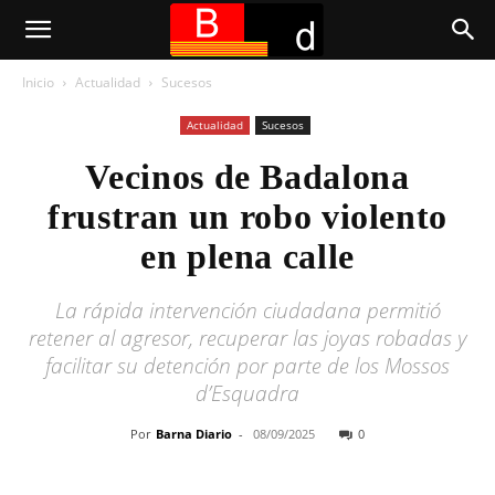
Inicio
Actualidad
Sucesos
Actualidad
Sucesos
Vecinos de Badalona
frustran un robo violento
en plena calle
La rápida intervención ciudadana permitió
retener al agresor, recuperar las joyas robadas y
facilitar su detención por parte de los Mossos
d’Esquadra
Por
Barna Diario
-
08/09/2025
0