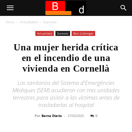
Inicio
Actualidad
Sucesos
Actualidad
Sucesos
Baix Llobregat
Una mujer herida crítica
en el incendio de una
vivienda en Cornellà
Los sanitarios del Sistema d'Emergències
Mèdiques (SEM) acudieron con tres unidades
terrestres para asistir a las víctimas antes de
trasladarlas al hospital
Por
Barna Diario
-
27/03/2025
0