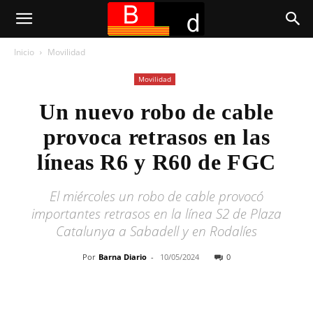
Inicio
Movilidad
Movilidad
Un nuevo robo de cable
provoca retrasos en las
líneas R6 y R60 de FGC
El miércoles un robo de cable provocó
importantes retrasos en la línea S2 de Plaza
Catalunya a Sabadell y en Rodalíes
Por
Barna Diario
-
10/05/2024
0