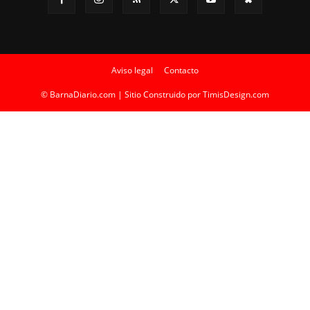
Aviso legal
Contacto
© BarnaDiario.com | Sitio Construido por
TimisDesign.com