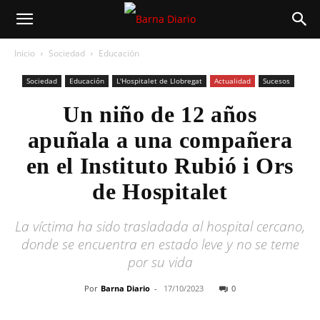
Inicio
Sociedad
Educación
Sociedad
Educación
L'Hospitalet de Llobregat
Actualidad
Sucesos
Un niño de 12 años
apuñala a una compañera
en el Instituto Rubió i Ors
de Hospitalet
La víctima ha sido trasladada al hospital cercano,
donde se encuentra en estado leve y no se teme
por su vida
Por
Barna Diario
-
17/10/2023
0