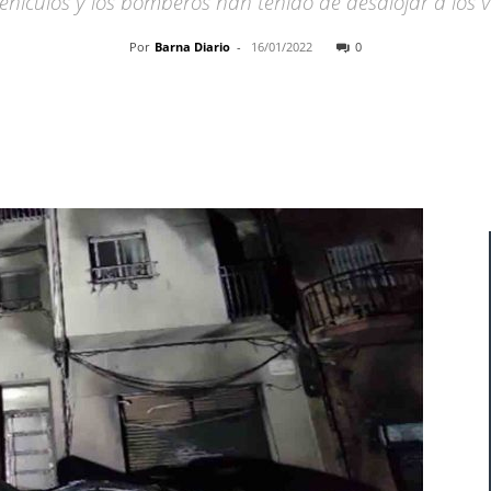
ehículos y los bomberos han tenido de desalojar a los
Por
Barna Diario
-
16/01/2022
0
Cuota