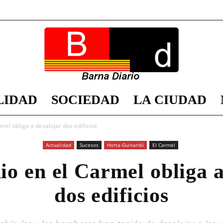
LIDAD
SOCIEDAD
LA CIUDAD
Barna
mel obliga a desalojar dos edificios
Actualidad
Sucesos
Horta-Guinardó
El Carmel
io en el Carmel obliga a
Diario
dos edificios