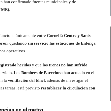
ún han confirmado fuentes municipales y de
(TMB)
.
 funciona únicamente entre
Cornellà Centre y Sants
bron
, quedando
sin servicio las estaciones de Entença
mos operativos.
egistrado heridos
y que
los trenes no han sufrido
servicio. Los
Bombers de Barcelona
han actuado en el
en la
ventilación del túnel
, además de investigar el
tas tareas, está previsto
restablecer la circulación con
ncias en el metro