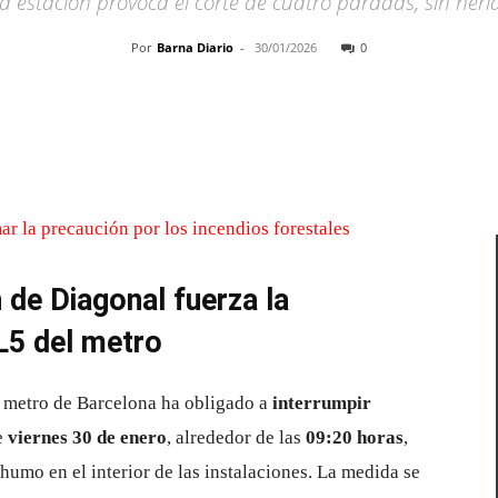
a estación provoca el corte de cuatro paradas, sin heri
Por
Barna Diario
-
30/01/2026
0
Cuota
 de Diagonal fuerza la
 L5 del metro
 metro de Barcelona ha obligado a
interrumpir
e
viernes 30 de enero
, alrededor de las
09:20 horas
,
humo en el interior de las instalaciones. La medida se