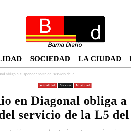
LIDAD
SOCIEDAD
LA CIUDAD
Barna
al obliga a suspender parte del servicio de la...
Actualidad
Sucesos
Movilidad
io en Diagonal obliga a
Diario
del servicio de la L5 de