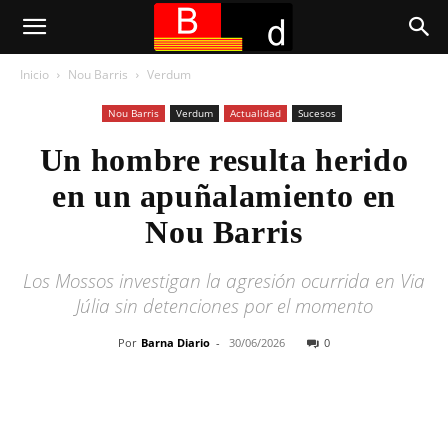
Inicio
Nou Barris
Verdum
Nou Barris
Verdum
Actualidad
Sucesos
Un hombre resulta herido
en un apuñalamiento en
Nou Barris
Los Mossos investigan la agresión ocurrida en Via
Júlia sin detenciones por el momento
Por
Barna Diario
-
30/06/2026
0