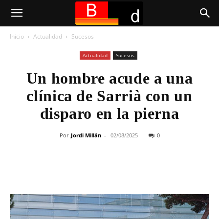
Inicio
Actualidad
Sucesos
Actualidad
Sucesos
Un hombre acude a una
clínica de Sarrià con un
disparo en la pierna
Por
Jordi Millán
-
02/08/2025
0