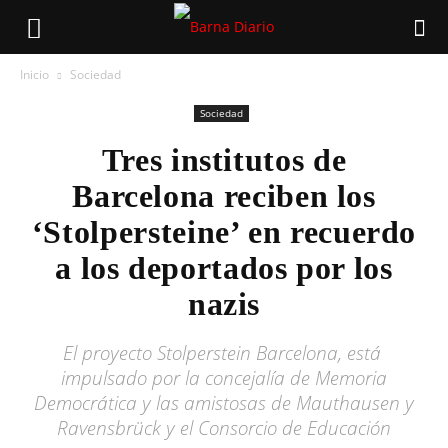
Inicio
Sociedad
Sociedad
Tres institutos de
Barcelona reciben los
‘Stolpersteine’ en recuerdo
a los deportados por los
nazis
El proyecto Stolperstein Barcelona, está ​​
impulsado por la concejalía de Memoria
Democrática y las amistosas de Mauthausen y
Ravensbrück y el Consorcio de Educación