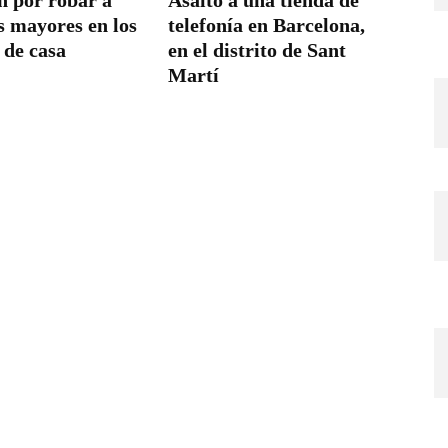
n por robar a
Asalto a una tienda de
s mayores en los
telefonía en Barcelona,
 de casa
en el distrito de Sant
Martí