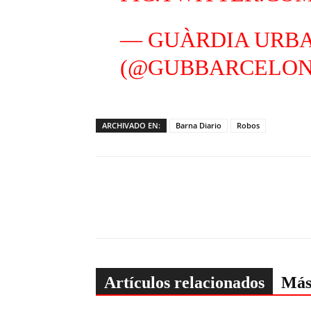
— GUÀRDIA URB
(@GUBBARCELO
ARCHIVADO EN:
Barna Diario
Robos
Artículos relacionados
Más