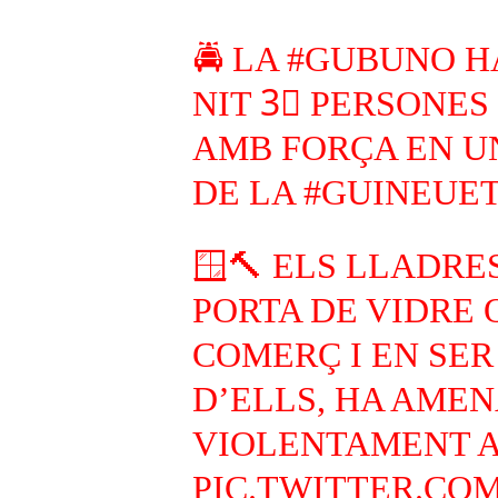
🚔 LA
#GUBUNO
H
NIT 3⃣ PERSONES
AMB FORÇA EN U
DE LA
#GUINEUE
🪟🔨 ELS LLADRE
PORTA DE VIDRE 
COMERÇ I EN SER
D’ELLS, HA AMEN
VIOLENTAMENT A
PIC.TWITTER.CO