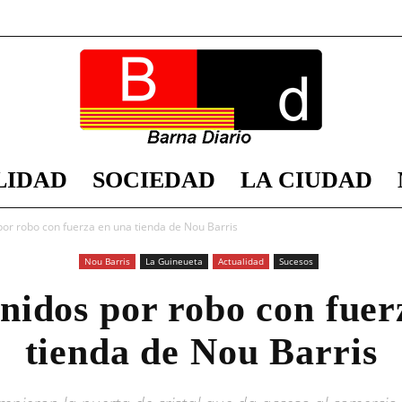
LIDAD
SOCIEDAD
LA CIUDAD
Barna
por robo con fuerza en una tienda de Nou Barris
Nou Barris
La Guineueta
Actualidad
Sucesos
enidos por robo con fuer
Diario
tienda de Nou Barris