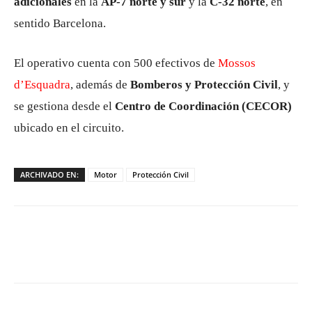
adicionales
en la
AP-7 norte y sur
y la
C-32 norte
, en
sentido Barcelona.
El operativo cuenta con 500 efectivos de
Mossos
d’Esquadra
, además de
Bomberos y Protección Civil
, y
se gestiona desde el
Centro de Coordinación (CECOR)
ubicado en el circuito.
ARCHIVADO EN:
Motor
Protección Civil