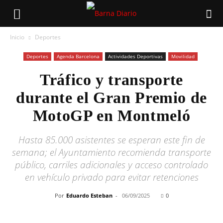
Inicio
Deportes
Deportes
Agenda Barcelona
Actividades Deportivas
Movilidad
Tráfico y transporte
durante el Gran Premio de
MotoGP en Montmeló
Hasta 85.000 asistentes se esperan este fin de
semana; el Ayuntamiento recomienda transporte
público, carriles adicionales y acceso controlado
en vehículo privado para evitar retenciones
Por
Eduardo Esteban
-
06/09/2025
0