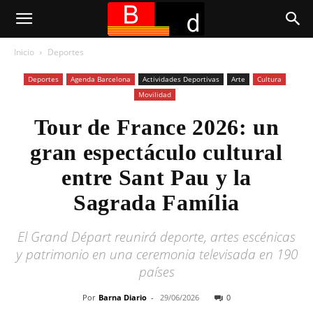
Inicio
Deportes
Deportes
Agenda Barcelona
Actividades Deportivas
Arte
Cultura
Movilidad
Tour de France 2026: un
gran espectáculo cultural
entre Sant Pau y la
Sagrada Família
El Grand Départ reunirá deporte, artes escénicas
y patrimonio en una ceremonia televisada en 190
países
Por
Barna Diario
-
29/06/2026
0