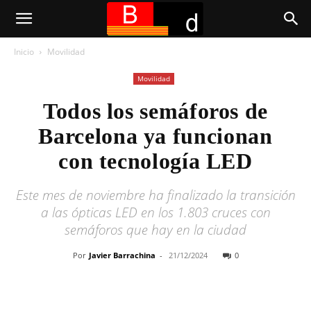
Inicio
Movilidad
Movilidad
Todos los semáforos de
Barcelona ya funcionan
con tecnología LED
Este mes de noviembre ha finalizado la transición
a las ópticas LED en los 1.803 cruces con
semáforos que hay en la ciudad
Por
Javier Barrachina
-
21/12/2024
0