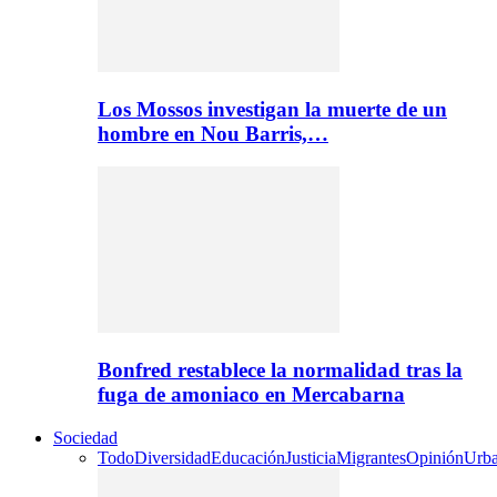
Los Mossos investigan la muerte de un
hombre en Nou Barris,…
Bonfred restablece la normalidad tras la
fuga de amoniaco en Mercabarna
Sociedad
Todo
Diversidad
Educación
Justicia
Migrantes
Opinión
Urb