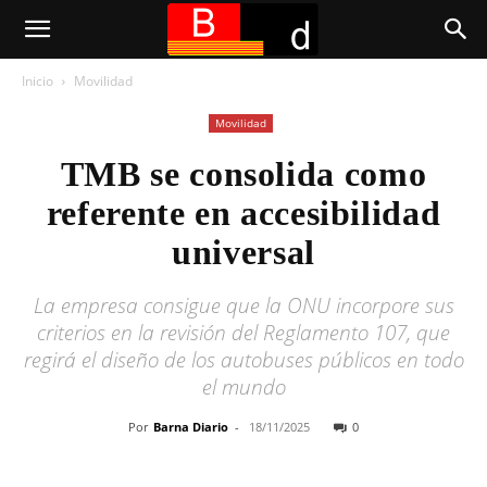
Inicio
Movilidad
Movilidad
TMB se consolida como
referente en accesibilidad
universal
La empresa consigue que la ONU incorpore sus
criterios en la revisión del Reglamento 107, que
regirá el diseño de los autobuses públicos en todo
el mundo
Por
Barna Diario
-
18/11/2025
0