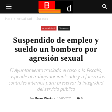
Inicio
Actualidad
Sucesos
Actualidad
Sucesos
Suspendido de empleo y
sueldo un bombero por
agresión sexual
El Ayuntamiento traslada el caso a la Fiscalía,
suspende al trabajador implicado y refuerza los
controles internos para preservar la integridad
del servicio público
Por
Barna Diario
-
18/06/2026
0