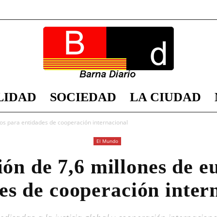
LIDAD
SOCIEDAD
LA CIUDAD
Barna
os para entidades de cooperación internacional
El Mundo
ón de 7,6 millones de e
Diario
es de cooperación inter