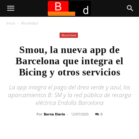
Inicio
Movilidad
Movilidad
Smou, la nueva app de
Barcelona que integra el
Bicing y otros servicios
La app integra el pago del área verde y azul, los
aparcamientos B: SM y la red pública de recarga
eléctrica Endolla Barcelona
Por
Barna Diario
-
12/07/2020
0