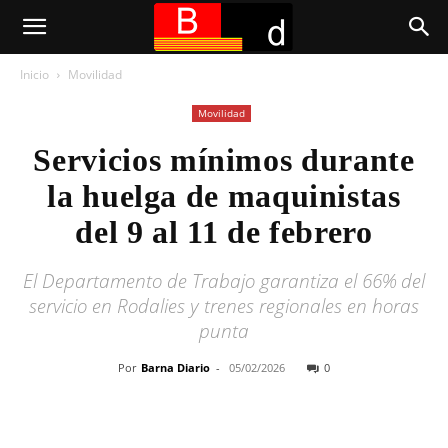
Inicio
Movilidad
Movilidad
Servicios mínimos durante
la huelga de maquinistas
del 9 al 11 de febrero
El Departamento de Trabajo garantiza el 66% del
servicio en Rodalies y trenes regionales en horas
punta
Por
Barna Diario
-
05/02/2026
0