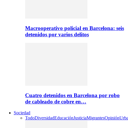
Macrooperativo policial en Barcelona: seis
detenidos por varios delitos
Cuatro detenidos en Barcelona por robo
de cableado de cobre en…
Sociedad
Todo
Diversidad
Educación
Justicia
Migrantes
Opinión
Urb