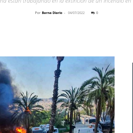
na están trabajando en la extinción de un incendio en
Por
Barna Diario
-
04/07/2022
0
Cuota