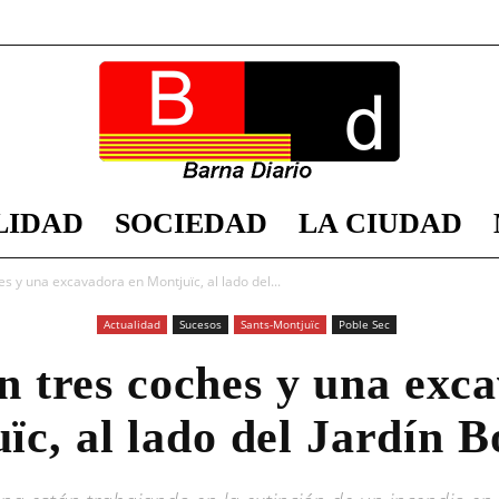
LIDAD
SOCIEDAD
LA CIUDAD
Barna
 y una excavadora en Montjuïc, al lado del...
Actualidad
Sucesos
Sants-Montjuïc
Poble Sec
 tres coches y una exc
Diario
ïc, al lado del Jardín B