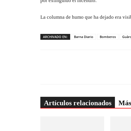
por extinguido el incendio.
La columna de humo que ha dejado era visib
ARCHIVADO EN:
Barna Diario
Bomberos
Guàrd
Artículos relacionados
Más