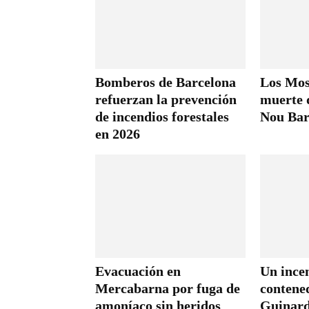
Bomberos de Barcelona
Los Moss
refuerzan la prevención
muerte 
de incendios forestales
Nou Bar
en 2026
Evacuación en
Un ince
Mercabarna por fuga de
contened
amoníaco sin heridos
Guinard