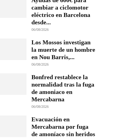
Ayudas de 600€ para
cambiar a ciclomotor
eléctrico en Barcelona
desde...
06/08/2026
Los Mossos investigan
la muerte de un hombre
en Nou Barris,...
06/08/2026
Bonfred restablece la
normalidad tras la fuga
de amoniaco en
Mercabarna
06/08/2026
Evacuación en
Mercabarna por fuga
de amoníaco sin heridos