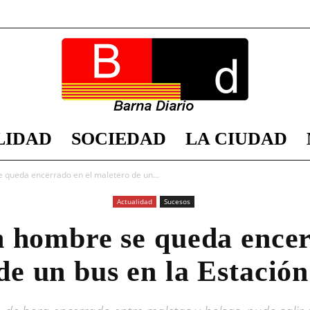
LIDAD
SOCIEDAD
LA CIUDAD
Barna
 queda encerrado en el maletero de un...
Actualidad
Sucesos
n hombre se queda encer
Diario
de un bus en la Estación