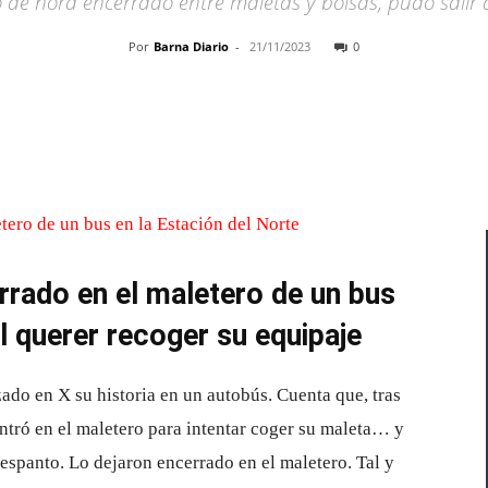
 de hora encerrado entre maletas y bolsas, pudo salir d
Por
Barna Diario
-
21/11/2023
0
Cuota
rado en el maletero de un bus
l querer recoger su equipaje
izado en X su historia en un autobús. Cuenta que, tras
 entró en el maletero para intentar coger su maleta… y
spanto. Lo dejaron encerrado en el maletero. Tal y