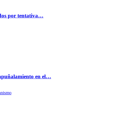
idos por tentativa…
 apuñalamiento en el…
anismo