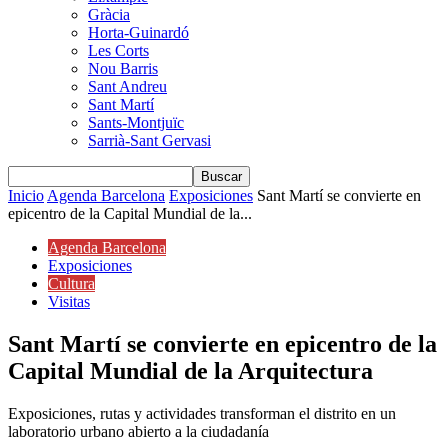
Gràcia
Horta-Guinardó
Les Corts
Nou Barris
Sant Andreu
Sant Martí
Sants-Montjuïc
Sarrià-Sant Gervasi
Inicio
Agenda Barcelona
Exposiciones
Sant Martí se convierte en
epicentro de la Capital Mundial de la...
Agenda Barcelona
Exposiciones
Cultura
Visitas
Sant Martí se convierte en epicentro de la
Capital Mundial de la Arquitectura
Exposiciones, rutas y actividades transforman el distrito en un
laboratorio urbano abierto a la ciudadanía