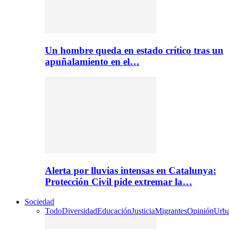
Un hombre queda en estado crítico tras un
apuñalamiento en el…
Alerta por lluvias intensas en Catalunya:
Protección Civil pide extremar la…
Sociedad
Todo
Diversidad
Educación
Justicia
Migrantes
Opinión
Urb