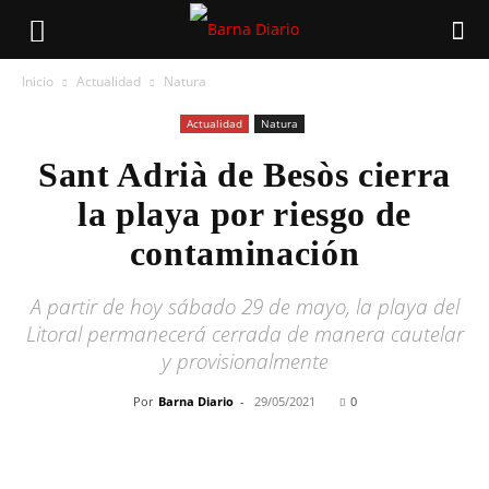
Inicio
Actualidad
Natura
Actualidad
Natura
Sant Adrià de Besòs cierra
la playa por riesgo de
contaminación
A partir de hoy sábado 29 de mayo, la playa del
Litoral permanecerá cerrada de manera cautelar
y provisionalmente
Por
Barna Diario
-
29/05/2021
0