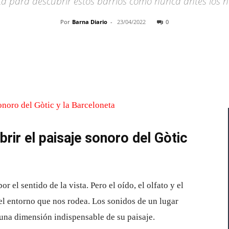
 para descubrir estos barrios como nunca antes los h
Por
Barna Diario
-
23/04/2022
0
Cuota
rir el paisaje sonoro del Gòtic
l sentido de la vista. Pero el oído, el olfato y el
 el entorno que nos rodea. Los sonidos de un lugar
una dimensión indispensable de su paisaje.