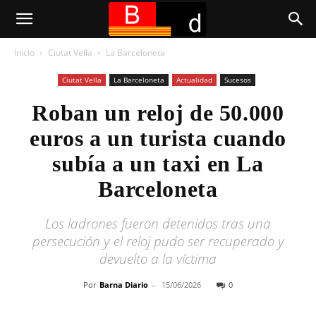
Inicio
Ciutat Vella
La Barceloneta
Ciutat Vella
La Barceloneta
Actualidad
Sucesos
Roban un reloj de 50.000
euros a un turista cuando
subía a un taxi en La
Barceloneta
Los ladrones fueron detenidos tras una
persecución y el reloj pudo ser recuperado y
devuelto a la víctima
Por
Barna Diario
-
15/06/2026
0