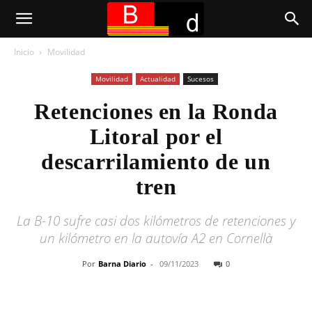
Inicio
Movilidad
Movilidad
Actualidad
Sucesos
Retenciones en la Ronda
Litoral por el
descarrilamiento de un
tren
La B-10 sufre casi dos kilómetros de retenciones y
un kilómetro en la autovía A2 en Cornellà
Por
Barna Diario
-
09/11/2023
0