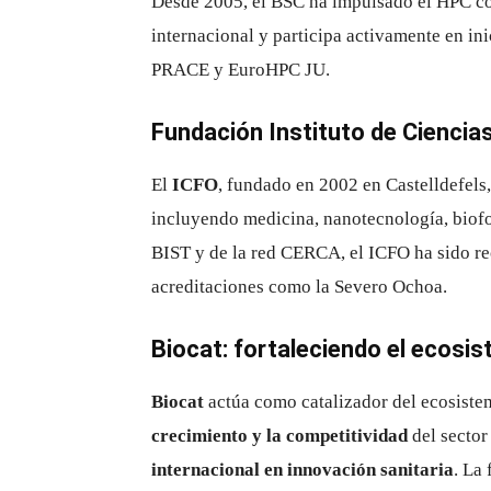
Desde 2005, el BSC ha impulsado el HPC co
internacional y participa activamente en in
PRACE y EuroHPC JU.
Fundación Instituto de Ciencia
El
ICFO
, fundado en 2002 en Castelldefels,
incluyendo medicina, nanotecnología, biof
BIST y de la red CERCA, el ICFO ha sido r
acreditaciones como la Severo Ochoa.
Biocat: fortaleciendo el ecosi
Biocat
actúa como catalizador del ecosiste
crecimiento y la competitividad
del sector
internacional en innovación sanitaria
. La