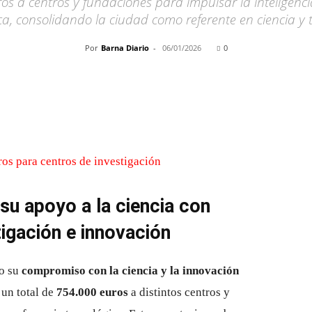
 a centros y fundaciones para impulsar la inteligencia a
ca, consolidando la ciudad como referente en ciencia y 
Por
Barna Diario
-
06/01/2026
0
Cuota
su apoyo a la ciencia con
igación e innovación
do su
compromiso con la ciencia y la innovación
un total de
754.000 euros
a distintos centros y