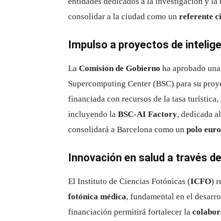
entidades dedicados a la investigación y la
consolidar a la ciudad como un
referente c
Impulso a proyectos de inteligen
La
Comisión de Gobierno
ha aprobado una
Supercomputing Center (BSC) para su proy
financiada con recursos de la tasa turística, 
incluyendo la
BSC-AI Factory
, dedicada a
consolidará a Barcelona como un
polo eur
Innovación en salud a través de
El Instituto de Ciencias Fotónicas (
ICFO
) 
fotónica médica
, fundamental en el desarr
financiación permitirá fortalecer la
colabor