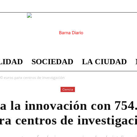
LIDAD
SOCIEDAD
LA CIUDAD
Barna
00 euros para centros de investigación
Ciencia
a la innovación con 754
Diario
ra centros de investigac