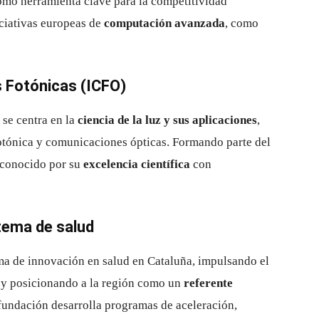
mo herramienta clave para la competitividad
iciativas europeas de
computación avanzada
, como
s Fotónicas (ICFO)
 se centra en la
ciencia de la luz y sus aplicaciones
,
otónica y comunicaciones ópticas. Formando parte del
econocido por su
excelencia científica
con
stema de salud
ma de innovación en salud en Cataluña, impulsando el
 y posicionando a la región como un
referente
 fundación desarrolla programas de aceleración,