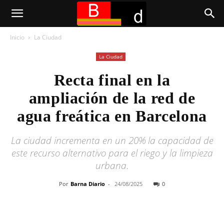
Inicio
La Ciudad
La Ciudad
Recta final en la
ampliación de la red de
agua freática en Barcelona
La ciudad incrementa en un 20% la capacidad de
este recurso alternativo para el riego y la limpieza
urbana.
Por
Barna Diario
-
24/08/2025
0