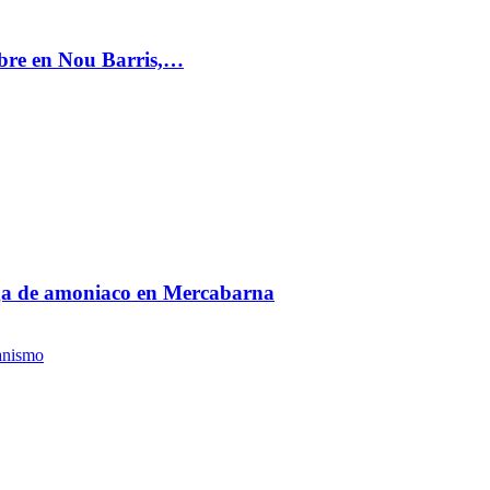
mbre en Nou Barris,…
fuga de amoniaco en Mercabarna
anismo