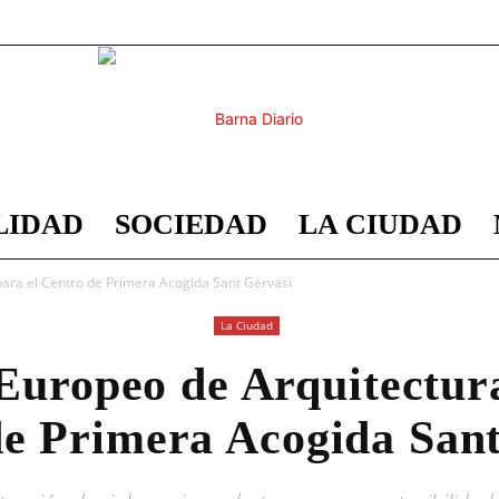
LIDAD
SOCIEDAD
LA CIUDAD
Barna
ara el Centro de Primera Acogida Sant Gervasi
La Ciudad
Europeo de Arquitectura
Diario
de Primera Acogida Sant