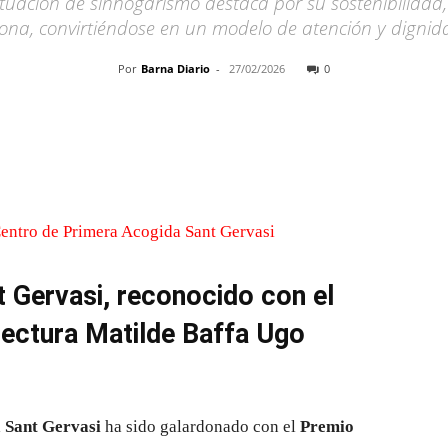
tuación de sinhogarismo destaca por su sostenibilidad
sona, convirtiéndose en un modelo de atención y digni
Por
Barna Diario
-
27/02/2026
0
Cuota
t Gervasi, reconocido con el
ectura Matilde Baffa Ugo
 Sant Gervasi
ha sido galardonado con el
Premio