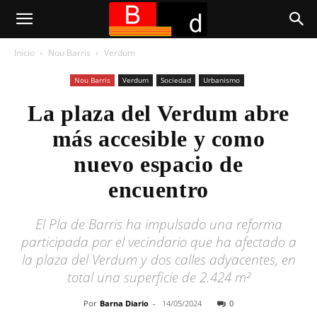
Inicio
Nou Barris
Verdum
Nou Barris
Verdum
Sociedad
Urbanismo
La plaza del Verdum abre
más accesible y como
nuevo espacio de
encuentro
El Pla de Barris ha impulsado una reforma
participada por el vecindario que ha afectado a
la plaza del Verdum y dos calles adyacentes, en
total una superficie de 2.424 m²
Por
Barna Diario
-
14/05/2024
0