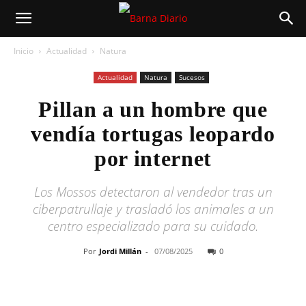
Inicio
Actualidad
Natura
Actualidad
Natura
Sucesos
Pillan a un hombre que
vendía tortugas leopardo
por internet
Los Mossos detectaron al vendedor tras un
ciberpatrullaje y trasladó los animales a un
centro especializado para su cuidado.
Por
Jordi Millán
-
07/08/2025
0