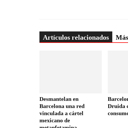
Artículos relacionados
Más
Desmantelan en
Barcelon
Barcelona una red
Druida c
vinculada a cártel
consumo
mexicano de
metanfetamina