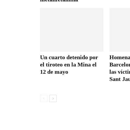
Un cuarto detenido por
Homena
el tiroteo en la Mina el
Barcelon
12 de mayo
las víct
Sant Ja