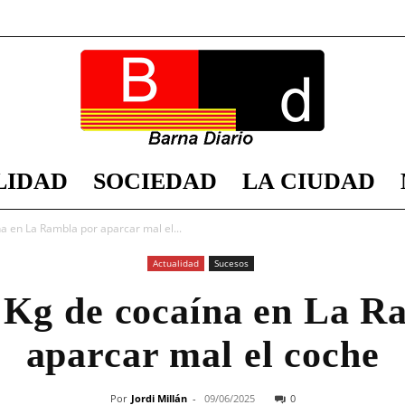
LIDAD
SOCIEDAD
LA CIUDAD
Barna
na en La Rambla por aparcar mal el...
Actualidad
Sucesos
7 Kg de cocaína en La R
Diario
aparcar mal el coche
Por
Jordi Millán
-
09/06/2025
0