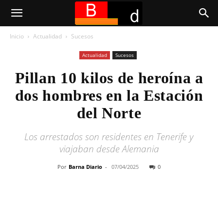
Inicio
Actualidad
Sucesos
Actualidad
Sucesos
Pillan 10 kilos de heroína a
dos hombres en la Estación
del Norte
Los arrestados son residentes en Tenerife y
viajaban desde Alemania
Por
Barna Diario
-
07/04/2025
0