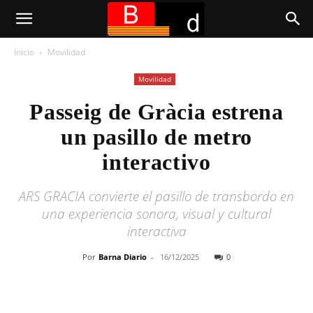
Inicio
Movilidad
Movilidad
Passeig de Gràcia estrena
un pasillo de metro
interactivo
ARS GRACIA convierte el pasillo de transbordo en
una experiencia sonora, visual y cultural
interactiva
Por
Barna Diario
-
16/12/2025
0