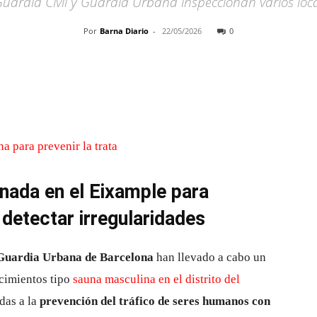
Guardia Civil y Guardia Urbana inspeccionan varios loc
Por
Barna Diario
-
22/05/2026
0
Cuota
inada en el Eixample para
 detectar irregularidades
Guardia Urbana de Barcelona
han llevado a cabo un
ecimientos tipo
sauna masculina en el distrito del
idas a la
prevención del tráfico de seres humanos con