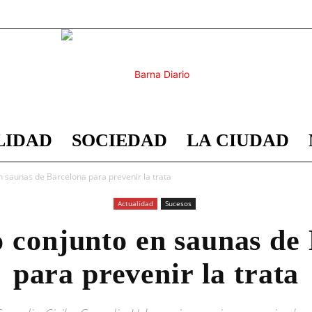
LIDAD
SOCIEDAD
LA CIUDAD
Barna
n saunas de Barcelona para prevenir la trata
Actualidad
Sucesos
 conjunto en saunas de
Diario
para prevenir la trata