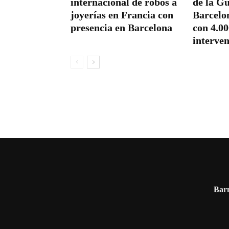
internacional de robos a
de la G
joyerías en Francia con
Barcelo
presencia en Barcelona
con 4.0
interve
Barn