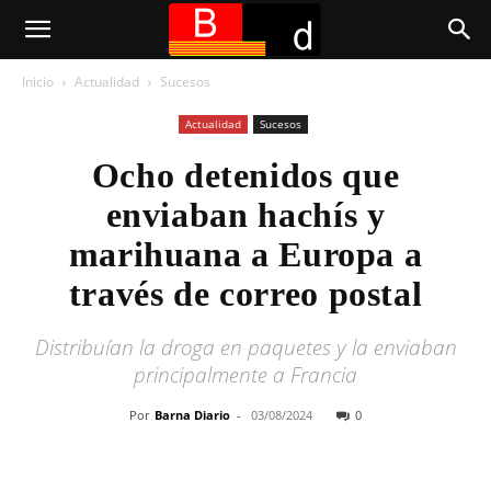
Inicio
Actualidad
Sucesos
Actualidad
Sucesos
Ocho detenidos que
enviaban hachís y
marihuana a Europa a
través de correo postal
Distribuían la droga en paquetes y la enviaban
principalmente a Francia
Por
Barna Diario
-
03/08/2024
0