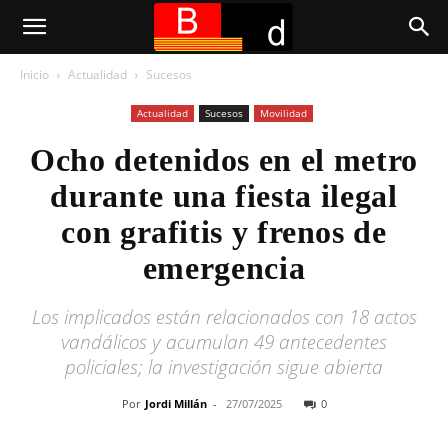
Inicio
Actualidad
Sucesos
Actualidad
Sucesos
Movilidad
Ocho detenidos en el metro
durante una fiesta ilegal
con grafitis y frenos de
emergencia
Los implicados están relacionados con 18 actos
vandálicos y acumulan 49 antecedentes
policiales; la investigación sigue abierta
Por
Jordi Millán
-
27/07/2025
0