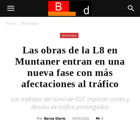
Inicio
Movilidad
Movilidad
Las obras de la L8 en
Muntaner entran en una
nueva fase con más
afectaciones al tráfico
Los trabajos del túnel de FGC implican cortes y
desvíos de tráfico prolongados
Por
Barna Diario
-
18/05/2026
0