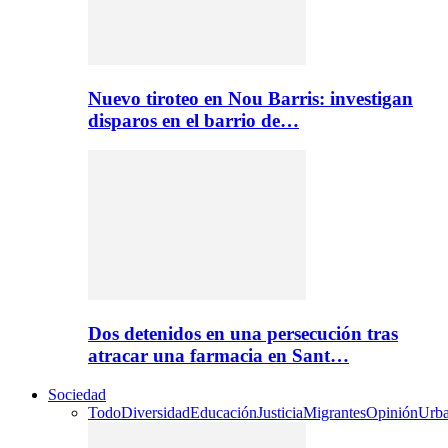
Nuevo tiroteo en Nou Barris: investigan
disparos en el barrio de…
Dos detenidos en una persecución tras
atracar una farmacia en Sant…
Sociedad
Todo
Diversidad
Educación
Justicia
Migrantes
Opinión
Urb