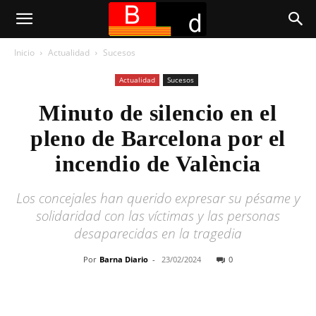
Inicio
Actualidad
Sucesos
Actualidad
Sucesos
Minuto de silencio en el
pleno de Barcelona por el
incendio de València
Los concejales han querido expresar su pésame y
solidaridad con las víctimas y las personas
desaparecidas en la tragedia
Por
Barna Diario
-
23/02/2024
0