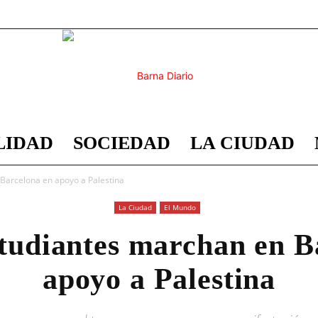
LIDAD
SOCIEDAD
LA CIUDAD
Barna
Barcelona en apoyo a Palestina
La Ciudad
El Mundo
studiantes marchan en B
Diario
apoyo a Palestina