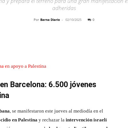
ona y prepara el terreno para una gran manifestación
adheridas
Por
Barna Diario
-
02/10/2025
0
Cuota
 en Barcelona: 6.500 jóvenes
ina
rbana
, se manifestaron este jueves al mediodía en el
cidio en Palestina
y rechazar la
intervención israelí