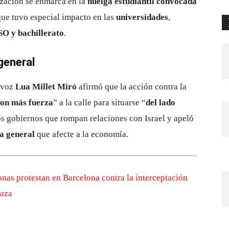
ización se enmarca en la
huelga estudiantil convocada
 que tuvo especial impacto en las
universidades
,
O y bachillerato
.
general
tavoz
Lua Millet Miró
afirmó que la acción contra la
on más fuerza
” a la calle para situarse “
del lado
os gobiernos que rompan relaciones con Israel y apeló
a general
que afecte a la economía.
onas protestan en Barcelona contra la interceptación
Gaza