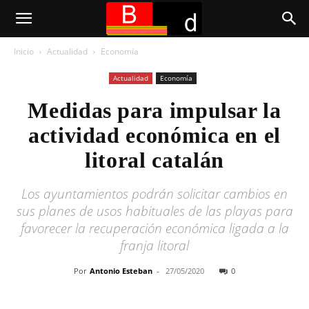
Inicio
Actualidad
Economía
Actualidad
Economía
Medidas para impulsar la
actividad económica en el
litoral catalán
Los ayuntamientos podrán solicitar cambios en
sus planes de usos habituales de las playas para
favorecer la recuperación económica ligada a la
franja litoral
Por
Antonio Esteban
-
27/05/2020
0