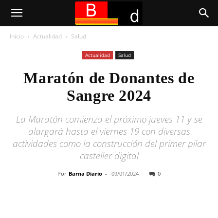
Inicio
Actualidad
Salud
Actualidad
Salud
Maratón de Donantes de
Sangre 2024
La Maratón comienza el próximo jueves 11 y se
alargará hasta el viernes 19 con diversas
actividades como la construcción del primer pilar
casteller digital
Por
Barna Diario
-
09/01/2024
0